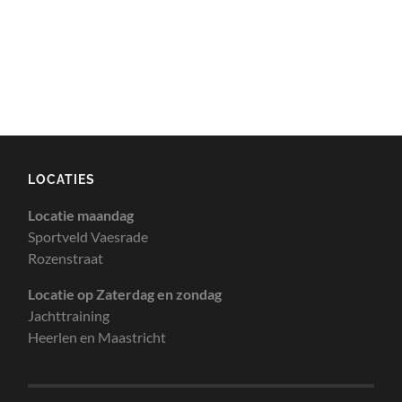
LOCATIES
Locatie maandag
Sportveld Vaesrade
Rozenstraat
Locatie op Zaterdag en zondag
Jachttraining
Heerlen en Maastricht