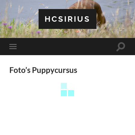
HCSIRIUS
Toggle
Toggle
zoekve
mobiel
menu
Foto’s Puppycursus