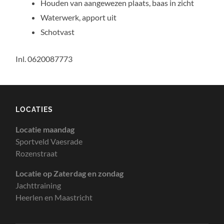
Houden van aangewezen plaats, baas in zicht
Waterwerk, apport uit
Schotvast
Inl. 0620087773
LOCATIES
Locatie maandag
Sportveld Vaesrade
Rozenstraat
Locatie op Zaterdag en zondag
Jachttraining
Heerlen en Maastricht