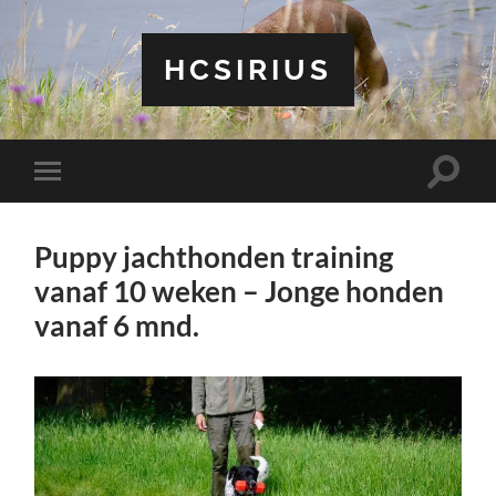
HCSIRIUS
Toggle
Toggle
zoekve
mobiel
menu
Puppy jachthonden training
vanaf 10 weken – Jonge honden
vanaf 6 mnd.